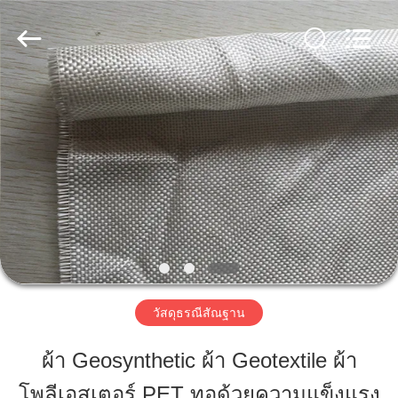
-
2026
HUATAO
LOVER
LTD.
All
Rights
Reserved.
บ้าน
สินค้า
เกี่ยว
กับ
เรา
วัสดุธรณีสัณฐาน
ผ้า Geosynthetic ผ้า Geotextile ผ้า
ทัวร์
โพลีเอสเตอร์ PET ทอด้วยความแข็งแรง