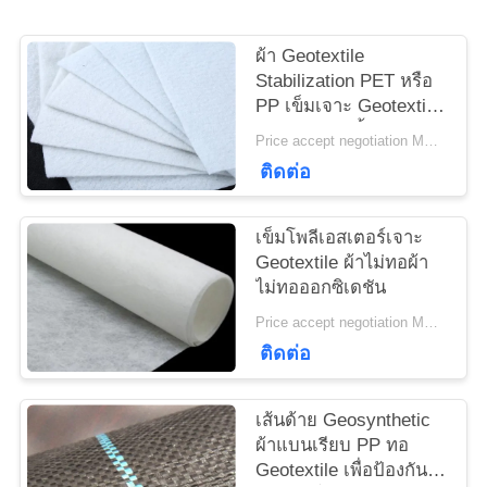
ใบ
ผ้า Geotextile
เสนอ
Stabilization PET หรือ
PP เข็มเจาะ Geotextile
ราคา
สีขาวต่อต้านริ้วรอย
Price accept negotiation MOQ:1sqm
ติดต่อ
แผนผัง
เข็มโพลีเอสเตอร์เจาะ
เว็บไซต์
Geotextile ผ้าไม่ทอผ้า
ไม่ทอออกซิเดชัน
Price accept negotiation MOQ:100sq.m
PRIVACY
ติดต่อ
POLICY
เส้นด้าย Geosynthetic
ผ้าแบนเรียบ PP ทอ
Geotextile เพื่อป้องกัน