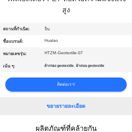
โรงงาน
สูง
ควบคุม
สถานที่กำเนิด:
จีน
Huatao
ชื่อแบรนด์:
คุณภาพ
HTZM-Geotextile-07
หมายเลขรุ่น:
ติดต่อ
,
เน้น ๆ:
ผ้ากรอง geotextile
ผ้าถนน geotextile
เรา
ติดต่อเรา!
ข่าว
ขยายรายละเอียด
ขอ
ผลิตภัณฑ์ที่คล้ายกัน