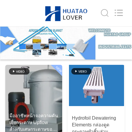
-
2026
HUATAO
LOVER
LTD.
All
Rights
Reserved.
บ้าน
สินค้า
NEW
เกี่ยว
กับ
เรา
มืออาชีพหน้าจอความดัน
Hydrofoil Dewatering
เยื่อกระดาษ Upflow
Elements กล่องดูด
ทัวร์
สำหรับเศษกระดาษของ
กระดาษทำชิ้นส่วน