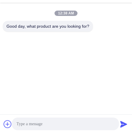
หมวดหมู่ยอดนิยม
ทั้งหมด
12:38 AM
วัสดุไม่เนื้อ
รอลเลอร์อุตสาหกรรม
Good day, what product are you looking for?
แผงหน้าจอโพลียูรีเทน
เข็มขัดอุตสาหกรรม
ฉนวนกันความร้อน
เครื่องกรอง
Airgel
อุตสาหกรรม
ปั๊มหอยโข่ง
ผ้าสักหลาด
อุตสาหกรรม
อุตสาหกรรม
สมัครสมาชิก