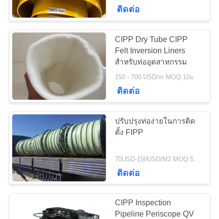
ติดต่อ
โรงงาน
CIPP Dry Tube CIPP
763
ควบคุม
Felt Inversion Liners
แผงหน้าจอโพลียูรี
สำหรับท่ออุตสาหกรรม
คุณภาพ
150 - 700 USD/m MOQ:10ม
เทน
ติดต่อ
ติดต่อ
ปรับปรุงท่อง่ายในการติด
เรา
ตั้ง FIPP
75
70USD-150USD/M2 MOQ:50 ตร.ม
ข่าว
ติดต่อ
เข็มขัดอุตสาหกรรม
CIPP Inspection
ขอ
Pipeline Periscope QV