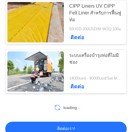
CIPP Liners UV CIPP
Felt Liner สําหรับการฟื้นฟู
37
ท่อ
ปั๊มหอยโข่ง
50USD-200USD/M MOQ:100ม
ติดต่อ
อุตสาหกรรม
ระบบเครื่องบํารุงท่อที่ไม่มี
ช่อง
141
14000usd - 90000usd/Set MOQ:1 ชุด
ผ้าสักหลาด
ติดต่อ
อุตสาหกรรม
loading...
ติดต่อเรา!