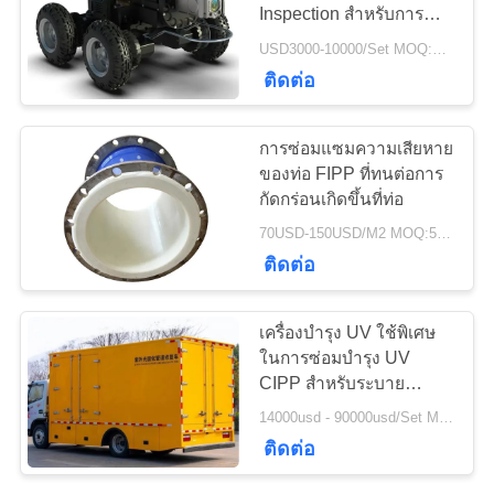
Inspection สําหรับการ
ใบ
ตรวจสอบท่อ CIPP
USD3000-10000/Set MOQ:1 ชุด
เสนอ
78
ติดต่อ
ฉนวนกันความร้อน
ราคา
การซ่อมแซมความเสียหาย
Airgel
ของท่อ FIPP ที่ทนต่อการ
กัดกร่อนเกิดขึ้นที่ท่อ
แผนผัง
70USD-150USD/M2 MOQ:50 ตร.ม
เว็บไซต์
ติดต่อ
80
PRIVACY
เครื่องบํารุง UV ใช้พิเศษ
เครื่องกรอง
ในการซ่อมบํารุง UV
POLICY
CIPP สําหรับระบาย
อุตสาหกรรม
น้ําอําเภอ
14000usd - 90000usd/Set MOQ:1 ชุด
ติดต่อ