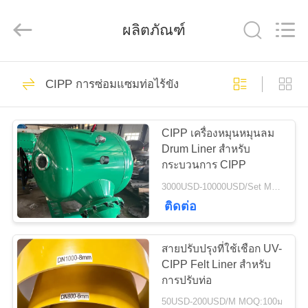
-
2026
HUATAO
LOVER
ผลิตภัณฑ์
LTD.
All
Rights
Reserved.
51
บ้าน
CIPP การซ่อมแซมท่อไร้ขัง
วัสดุไม่เนื้อ
สินค้า
CIPP เครื่องหมุนหมุนลม
Drum Liner สําหรับ
กระบวนการ CIPP
เกี่ยว
3000USD-10000USD/Set MOQ:1 ชุด
ติดต่อ
กับ
369
รอลเลอร์
เรา
สายปรับปรุงที่ใช้เชือก UV-
CIPP Felt Liner สําหรับ
อุตสาหกรรม
การปรับท่อ
ทัวร์
50USD-200USD/M MOQ:100ม