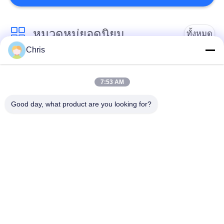
478
หมวดหมู่ยอดนิยม
ทั้งหมด
เครื่องทำกระดาษ
Chris
วัสดุไม่เนื้อ
รอลเลอร์อุตสาหกรรม
7:53 AM
แผงหน้าจอโพลียูรีเทน
เข็มขัดอุตสาหกรรม
Good day, what product are you looking for?
155
ฉนวนกันความร้อน
เครื่องกรอง
เครื่องลูกฟูกกระดาษ
Airgel
อุตสาหกรรม
แข็ง
ปั๊มหอยโข่ง
ผ้าสักหลาด
อุตสาหกรรม
อุตสาหกรรม