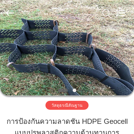
-
2026
HUATAO
LOVER
LTD.
All
Rights
Reserved.
บ้าน
สินค้า
เกี่ยว
กับ
เรา
วัสดุธรณีสัณฐาน
การป้องกันความลาดชัน HDPE Geocell
ทัวร์
แบบปรุพลาสติกความต้านทานการ