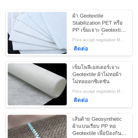
ใบ
ผ้า Geotextile
เสนอ
Stabilization PET หรือ
PP เข็มเจาะ Geotextile
ราคา
สีขาวต่อต้านริ้วรอย
Price accept negotiation MOQ:1sqm
ติดต่อ
แผนผัง
เข็มโพลีเอสเตอร์เจาะ
เว็บไซต์
Geotextile ผ้าไม่ทอผ้า
ไม่ทอออกซิเดชัน
Price accept negotiation MOQ:100sq.m
PRIVACY
ติดต่อ
POLICY
เส้นด้าย Geosynthetic
ผ้าแบนเรียบ PP ทอ
Geotextile เพื่อป้องกัน