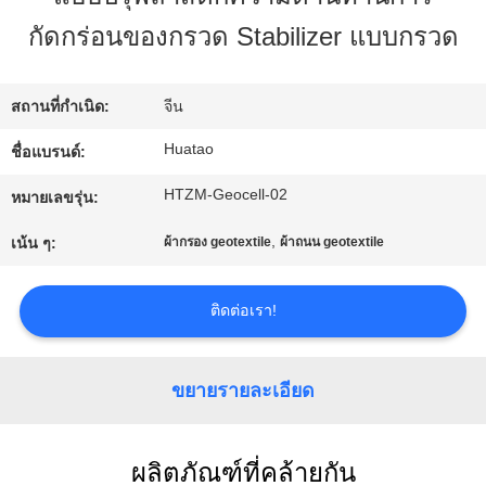
โรงงาน
กัดกร่อนของกรวด Stabilizer แบบกรวด
ควบคุม
สถานที่กำเนิด:
จีน
Huatao
ชื่อแบรนด์:
คุณภาพ
HTZM-Geocell-02
หมายเลขรุ่น:
ติดต่อ
,
เน้น ๆ:
ผ้ากรอง geotextile
ผ้าถนน geotextile
เรา
ติดต่อเรา!
ข่าว
ขยายรายละเอียด
ขอ
ผลิตภัณฑ์ที่คล้ายกัน