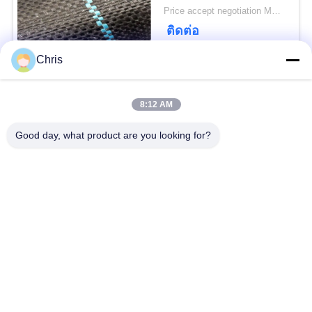
การเติบโตของหญ้า
Price accept negotiation MOQ:1,000 ตร.ม.
ติดต่อ
Chris
หมวดหมู่ยอดนิยม
ทั้งหมด
8:12 AM
วัสดุไม่เนื้อ
รอลเลอร์อุตสาหกรรม
Good day, what product are you looking for?
แผงหน้าจอโพลียูรีเทน
เข็มขัดอุตสาหกรรม
ฉนวนกันความร้อน
เครื่องกรอง
Airgel
อุตสาหกรรม
ปั๊มหอยโข่ง
ผ้าสักหลาด
อุตสาหกรรม
อุตสาหกรรม