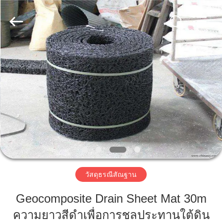
-
2026
HUATAO
LOVER
LTD.
All
Rights
Reserved.
บ้าน
สินค้า
เกี่ยว
กับ
เรา
วัสดุธรณีสัณฐาน
Geocomposite Drain Sheet Mat 30m
ทัวร์
ความยาวสีดำเพื่อการชลประทานใต้ดิน