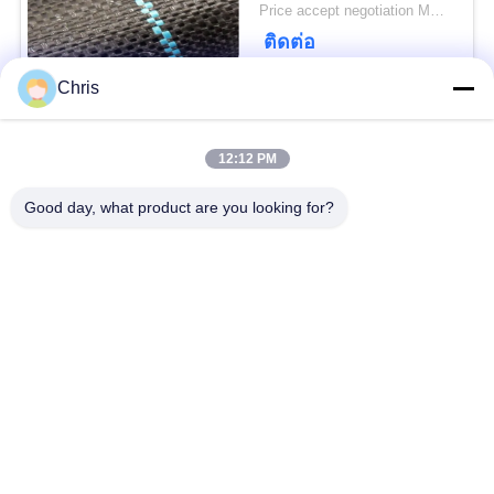
การเติบโตของหญ้า
Price accept negotiation MOQ:1,000 ตร.ม.
ติดต่อ
Chris
หมวดหมู่ยอดนิยม
ทั้งหมด
12:12 PM
วัสดุไม่เนื้อ
รอลเลอร์อุตสาหกรรม
Good day, what product are you looking for?
แผงหน้าจอโพลียูรีเทน
เข็มขัดอุตสาหกรรม
ฉนวนกันความร้อน
เครื่องกรอง
Airgel
อุตสาหกรรม
ปั๊มหอยโข่ง
ผ้าสักหลาด
อุตสาหกรรม
อุตสาหกรรม