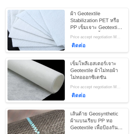
ใบ
ผ้า Geotextile
เสนอ
Stabilization PET หรือ
PP เข็มเจาะ Geotextile
ราคา
สีขาวต่อต้านริ้วรอย
Price accept negotiation MOQ:1sqm
ติดต่อ
แผนผัง
เข็มโพลีเอสเตอร์เจาะ
เว็บไซต์
Geotextile ผ้าไม่ทอผ้า
ไม่ทอออกซิเดชัน
Price accept negotiation MOQ:100sq.m
PRIVACY
ติดต่อ
POLICY
เส้นด้าย Geosynthetic
ผ้าแบนเรียบ PP ทอ
Geotextile เพื่อป้องกัน