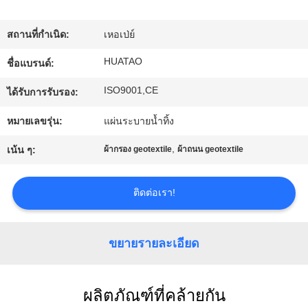
โรงงาน
สถานที่กำเนิด:
เหอเป่ย์
HUATAO
ชื่อแบรนด์:
ควบคุม
ISO9001,CE
ได้รับการรับรอง:
คุณภาพ
หมายเลขรุ่น:
แผ่นระบายน้ำทิ้ง
,
เน้น ๆ:
ผ้ากรอง geotextile
ผ้าถนน geotextile
ติดต่อ
เรา
ติดต่อเรา!
ข่าว
ขยายรายละเอียด
ขอ
ผลิตภัณฑ์ที่คล้ายกัน