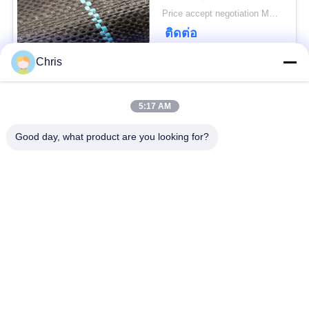
การเติบโตของหญ้า
Price accept negotiation MOQ:1,000 ตร.ม.
ติดต่อ
Chris
หมวดหมู่ยอดนิยม
ทั้งหมด
5:17 AM
วัสดุไม่เนื้อ
รอลเลอร์อุตสาหกรรม
Good day, what product are you looking for?
แผงหน้าจอโพลียูรีเทน
เข็มขัดอุตสาหกรรม
ฉนวนกันความร้อน
เครื่องกรอง
Airgel
อุตสาหกรรม
ปั๊มหอยโข่ง
ผ้าสักหลาด
อุตสาหกรรม
อุตสาหกรรม