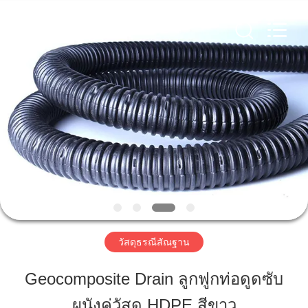
-
2026
HUATAO
LOVER
LTD.
All
Rights
Reserved.
บ้าน
สินค้า
เกี่ยว
กับ
เรา
วัสดุธรณีสัณฐาน
Geocomposite Drain ลูกฟูกท่อดูดซับ
ทัวร์
ผนังคู่วัสดุ HDPE สีขาว