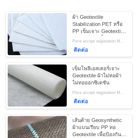
ใบ
ผ้า Geotextile
เสนอ
Stabilization PET หรือ
PP เข็มเจาะ Geotextile
ราคา
สีขาวต่อต้านริ้วรอย
Price accept negotiation MOQ:1sqm
ติดต่อ
SITEMAP
เข็มโพลีเอสเตอร์เจาะ
PRIVACY
Geotextile ผ้าไม่ทอผ้า
ไม่ทอออกซิเดชัน
POLICY
Price accept negotiation MOQ:100sq.m
ติดต่อ
เส้นด้าย Geosynthetic
ผ้าแบนเรียบ PP ทอ
Geotextile เพื่อป้องกัน