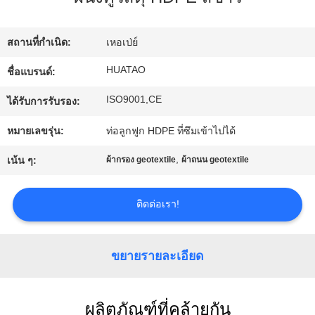
โรงงาน
สถานที่กำเนิด:
เหอเป่ย์
ควบคุม
HUATAO
ชื่อแบรนด์:
ISO9001,CE
คุณภาพ
ได้รับการรับรอง:
หมายเลขรุ่น:
ท่อลูกฟูก HDPE ที่ซึมเข้าไปได้
ติดต่อ
,
เน้น ๆ:
ผ้ากรอง geotextile
ผ้าถนน geotextile
เรา
ติดต่อเรา!
ข่าว
ขยายรายละเอียด
ขอ
ผลิตภัณฑ์ที่คล้ายกัน