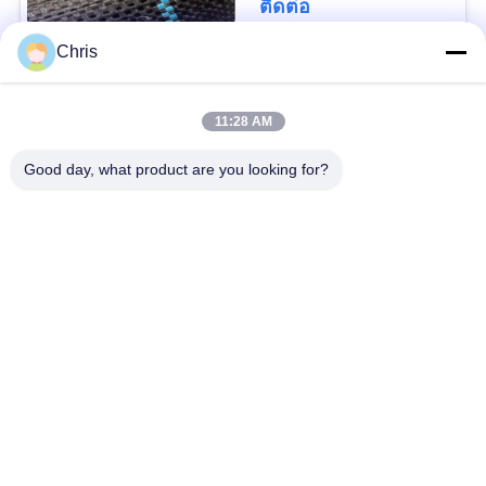
ติดต่อ
Chris
หมวดหมู่ยอดนิยม
ทั้งหมด
11:28 AM
วัสดุไม่เนื้อ
รอลเลอร์อุตสาหกรรม
Good day, what product are you looking for?
แผงหน้าจอโพลียูรีเทน
เข็มขัดอุตสาหกรรม
ฉนวนกันความร้อน
เครื่องกรอง
Airgel
อุตสาหกรรม
ปั๊มหอยโข่ง
ผ้าสักหลาด
อุตสาหกรรม
อุตสาหกรรม