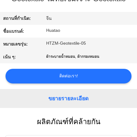
โรงงาน
สถานที่กำเนิด:
จีน
ควบคุม
Huatao
ชื่อแบรนด์:
HTZM-Geotextile-05
คุณภาพ
หมายเลขรุ่น:
,
เน้น ๆ:
ผ้าระบายน้ำหมอน
ผ้ากรองหมอน
ติดต่อ
ติดต่อเรา!
เรา
ขยายรายละเอียด
ข่าว
ผลิตภัณฑ์ที่คล้ายกัน
ขอ