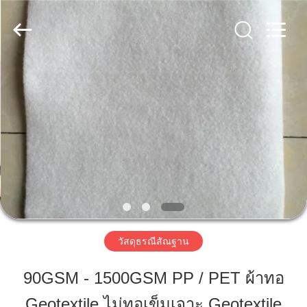
-
2026
HUATAO
LOVER
LTD.
All
Rights
Reserved.
บ้าน
สินค้า
เกี่ยว
กับ
เรา
วัสดุธรณีสัณฐาน
90GSM - 1500GSM PP / PET ผ้าทอ
ทัวร์
Geotextile ไม่ทอเข็มเจาะ Geotextile