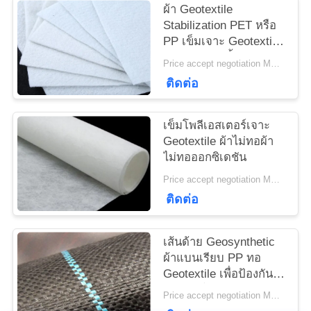
ผ้า Geotextile
ใบ
Stabilization PET หรือ
PP เข็มเจาะ Geotextile
เสนอ
สีขาวต่อต้านริ้วรอย
Price accept negotiation MOQ:1sqm
ราคา
ติดต่อ
เข็มโพลีเอสเตอร์เจาะ
แผนผัง
Geotextile ผ้าไม่ทอผ้า
ไม่ทอออกซิเดชัน
เว็บไซต์
Price accept negotiation MOQ:100sq.m
ติดต่อ
PRIVACY
POLICY
เส้นด้าย Geosynthetic
ผ้าแบนเรียบ PP ทอ
Geotextile เพื่อป้องกัน
การเติบโตของหญ้า
Price accept negotiation MOQ:1,000 ตร.ม.